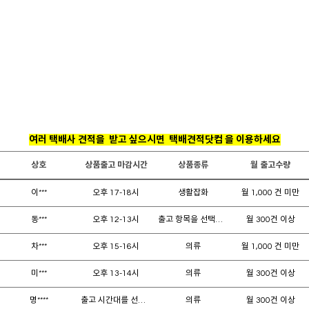
여러 택배사 견적을 받고 싶으시면 택배견적닷컴 을 이용하세요
상호
상품출고 마감시간
상품종류
월 출고수량
이***
오후 17-18시
생활잡화
월 1,000 건 미만
동***
오후 12-13시
출고 항목을 선택해주세요
월 300건 이상
차***
오후 15-16시
의류
월 1,000 건 미만
미***
오후 13-14시
의류
월 300건 이상
명****
출고 시간대를 선택해주세요
의류
월 300건 이상