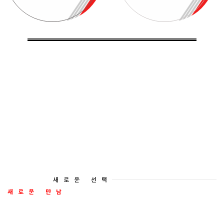
상호명
취급품목
사용중인 택배사
Comments
상태
제**
주얼리
처음 입니다.
빠른상담 부탁드려요
접수중
명***
도서/서적
로젠택배
접수중
셀***
의류
처음 입니다.
택배계약 문의
접수중
명***
도서
처음 입니다.
접수중
제**
주얼리
처음 입니다.
안녕하세요? 처음시작하는거라 몇개가 될지모르는데 계약이가능한걸까요?
접수중
새로운 선택
새로운 만남