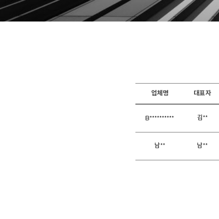
업체명
대표자
김**
B**********
남**
남**