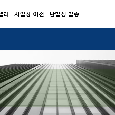
셀러
사업장 이전
단발성 발송