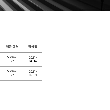
제품 규격
작성일
50cm미
2021-
만
04-14
50cm미
2021-
만
02-09