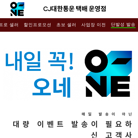
CJ대한통운 택배 운영점
단발성 발송
프로 셀러
할인프로모션
초보 셀러
사업장 이전
매일 발송이 아닌
대량 이벤트 발송이 필요하
신 고객사