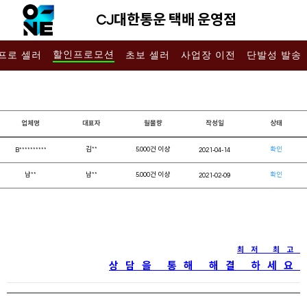
CJ대한통운 택배 운영점
할인프로모션
프로 셀러
초보 셀러
사업장 이전
단발성 발송
업체명
대표자
월물량
작성일
상태
김**
5.000건 이상
확인
B**********
2021-04-14
남**
남**
5.000건 이상
확인
2021-02-09
최저 최고
상담을 통해 해결 하세요