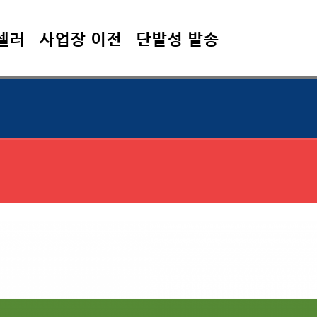
셀러
사업장 이전
단발성 발송